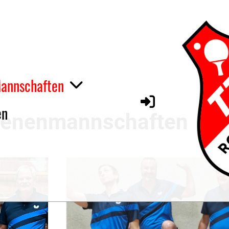
annschaften
en
senenmannschaften