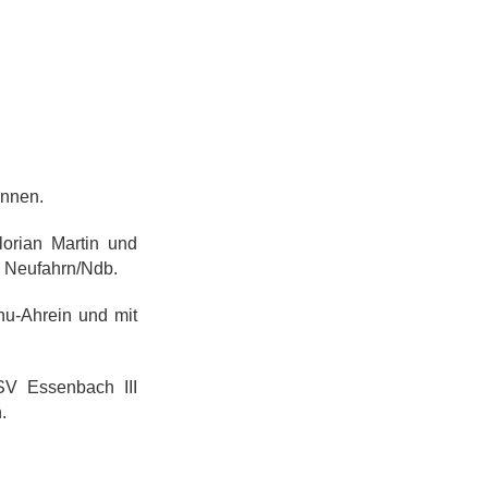
ennen.
lorian Martin und
n Neufahrn/Ndb.
hu-Ahrein und mit
SV Essenbach III
.