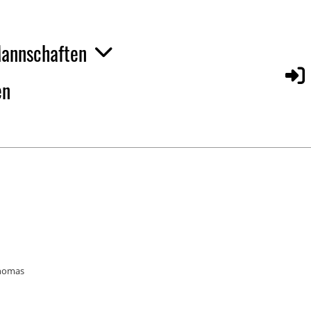
annschaften
en
homas