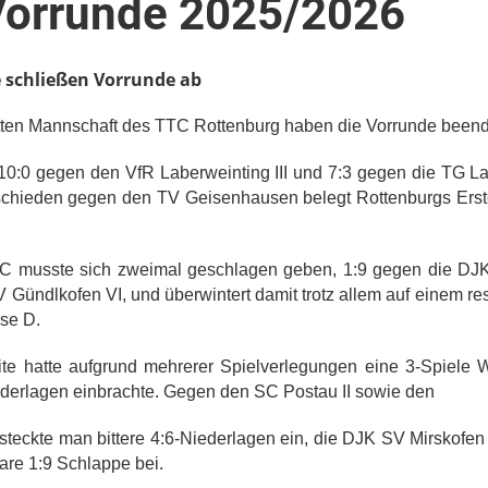
Vorrunde 2025/2026
e schließen Vorrunde ab
itten Mannschaft des TTC Rottenburg haben die Vorrunde beend
 10:0 gegen den VfR Laberweinting III und 7:3 gegen die TG L
chieden gegen den TV Geisenhausen belegt Rottenburgs Erste 
TC musste sich zweimal geschlagen geben, 1:9 gegen die DJ
 Gündlkofen VI, und überwintert damit trotz allem auf einem re
sse D.
te hatte aufgrund mehrerer Spielverlegungen eine 3-Spiele W
iederlagen einbrachte. Gegen den SC Postau II sowie den
 steckte man bittere 4:6-Niederlagen ein, die DJK SV Mirskofe
lare 1:9 Schlappe bei.