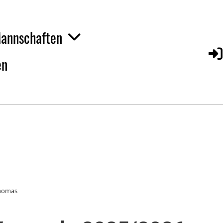
annschaften
en
homas