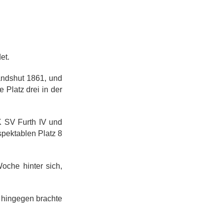
et.
andshut 1861, und
Platz drei in der
K SV Furth IV und
spektablen Platz 8
oche hinter sich,
n hingegen brachte